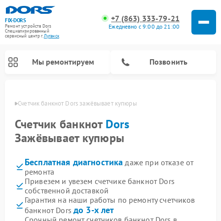
+7 (863) 333-79-21
FIX-DORS
Ежедневно с 9:00 до 21:00
Ремонт устройств Dors
Специализированный
cервисный центр г.
Луганск
Мы ремонтируем
Позвонить
анске
Счетчик банкнот Dors зажёвывает купюры
Счетчик банкнот
Dors
Зажёвывает купюры
Бесплатная диагностика
даже при отказе от
ремонта
Привезем и увезем счетчике банкнот Dors
собственной доставкой
Гарантия на наши работы по ремонту счетчиков
до 3-х лет
банкнот Dors
Срочный ремонт счетчиков банкнот Dors в