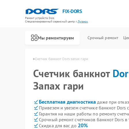
FIX-DORS
Ремонт устройств Dors
Специализированный cервисный центр г.
Луганск
Мы ремонтируем
Срочный ремонт
Це
Ремонт счетчиков банкнот Dors
нот Dors в Луганске
Счетчик банкнот Dors запах гари
Счетчик банкнот
Dor
Запах гари
Бесплатная диагностика
даже при отказ
Привезем и увезем счетчике банкнот Dors 
Гарантия на наши работы по ремонту счетч
Срочный ремонт счетчиков банкнот Dors в 
20%
Скидка для вас до