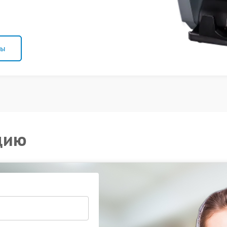
ны
цию