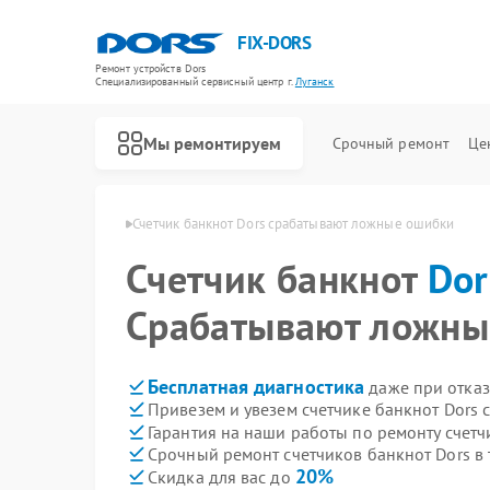
FIX-DORS
Ремонт устройств Dors
Специализированный cервисный центр г.
Луганск
Мы ремонтируем
Срочный ремонт
Це
Ремонт счетчиков банкнот Dors
нот Dors в Луганске
Счетчик банкнот Dors срабатывают ложные ошибки
Счетчик банкнот
Dor
Срабатывают ложны
Бесплатная диагностика
даже при отказ
Привезем и увезем счетчике банкнот Dors 
Гарантия на наши работы по ремонту счетч
Срочный ремонт счетчиков банкнот Dors в 
20%
Скидка для вас до