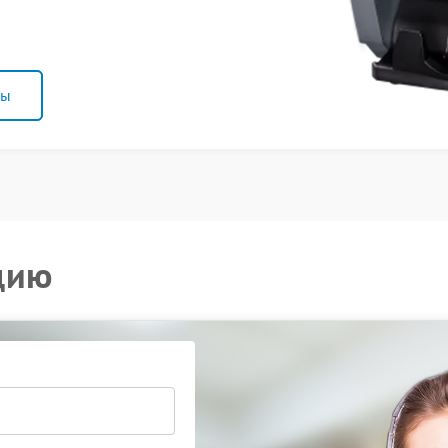
ны
цию