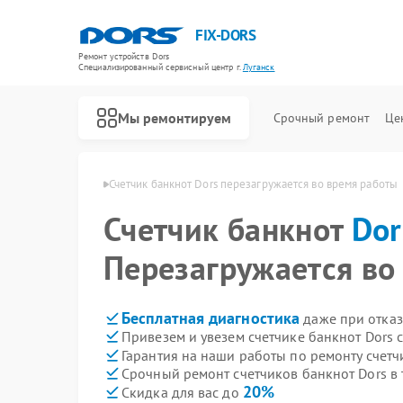
FIX-DORS
Ремонт устройств Dors
Специализированный cервисный центр г.
Луганск
Мы ремонтируем
Срочный ремонт
Це
Ремонт счетчиков банкнот Dors
нот Dors в Луганске
Счетчик банкнот Dors перезагружается во время работы
Счетчик банкнот
Dor
Перезагружается во
Бесплатная диагностика
даже при отказ
Привезем и увезем счетчике банкнот Dors 
Гарантия на наши работы по ремонту счетч
Срочный ремонт счетчиков банкнот Dors в 
20%
Скидка для вас до