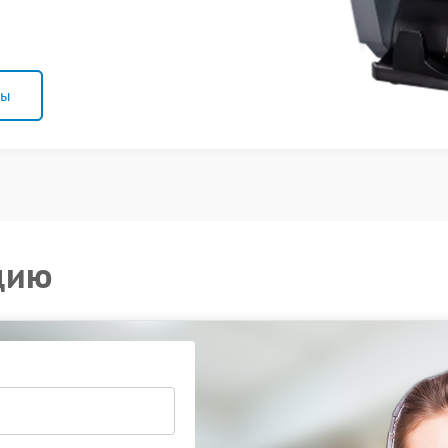
ны
цию