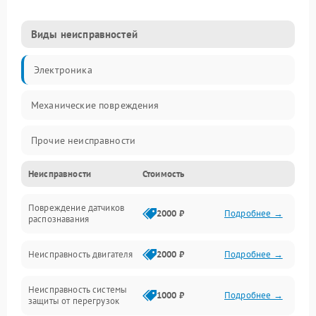
Виды неисправностей
Электроника
Механические повреждения
Прочие неисправности
Неисправности
Стоимость
Включение и работа
Повреждение датчиков
Счёт банкнот
2000 ₽
Подробнее →
распознавания
Подача и приём банкнот
Неисправность двигателя
2000 ₽
Подробнее →
Датчики и распознавание
Неисправность системы
1000 ₽
Подробнее →
защиты от перегрузок