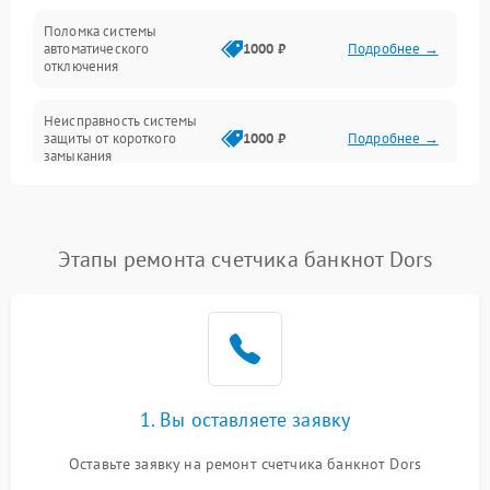
Управление и индикация
Поломка системы
автоматического
1000 ₽
Подробнее →
Шум и механика
отключения
Неисправность системы
защиты от короткого
1000 ₽
Подробнее →
замыкания
Повреждение системы
1000 ₽
Подробнее →
защиты от перегрева
Этапы ремонта счетчика банкнот Dors
Неисправность системы
защиты от
1000 ₽
Подробнее →
перенапряжения
Неисправность системы
1000 ₽
Подробнее →
защиты от замыкания
1. Вы оставляете заявку
Повреждение системы
1000 ₽
Подробнее →
защиты от перегрузок
Оставьте заявку на ремонт счетчика банкнот Dors