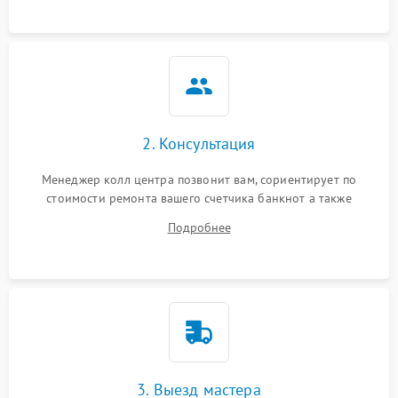
Неисправность системы
1000 ₽
Подробнее →
защиты от перегрева
Поломка системы защиты
1000 ₽
Подробнее →
от перенапряжения
Поломка системы защиты
2. Консультация
1000 ₽
Подробнее →
от замыкания
Менеджер колл центра позвонит вам, сориентирует по
стоимости ремонта вашего счетчика банкнот а также
ответит на все ваши вопросы.
Подробнее
3. Выезд мастера