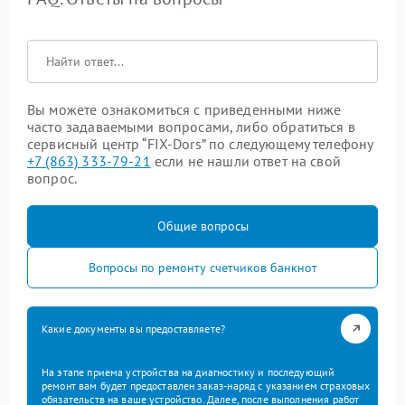
Вы можете ознакомиться с приведенными ниже
часто задаваемыми вопросами, либо обратиться в
сервисный центр “FIX-Dors” по следующему телефону
+7 (863) 333-79-21
если не нашли ответ на свой
вопрос.
Общие вопросы
Вопросы по ремонту счетчиков банкнот
Какие документы вы предоставляете?
На этапе приема устройства на диагностику и последующий
ремонт вам будет предоставлен заказ-наряд с указанием страховых
обязательств на ваше устройство. Далее, после выполнения работ