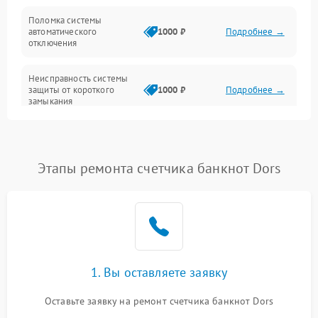
Управление и индикация
Поломка системы
автоматического
1000 ₽
Подробнее →
Шум и механика
отключения
Неисправность системы
защиты от короткого
1000 ₽
Подробнее →
замыкания
Повреждение системы
1000 ₽
Подробнее →
защиты от перегрева
Этапы ремонта счетчика банкнот Dors
Неисправность системы
защиты от
1000 ₽
Подробнее →
перенапряжения
Неисправность системы
1000 ₽
Подробнее →
защиты от замыкания
1. Вы оставляете заявку
Повреждение системы
1000 ₽
Подробнее →
защиты от перегрузок
Оставьте заявку на ремонт счетчика банкнот Dors