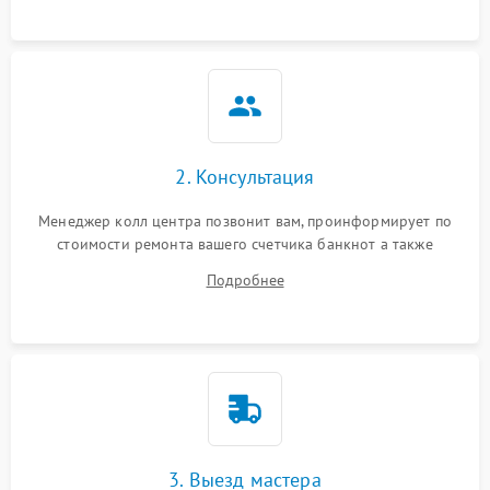
Неисправность системы
1000 ₽
Подробнее →
защиты от перегрева
Поломка системы защиты
1000 ₽
Подробнее →
от перенапряжения
Поломка системы защиты
2. Консультация
1000 ₽
Подробнее →
от замыкания
Менеджер колл центра позвонит вам, проинформирует по
стоимости ремонта вашего счетчика банкнот а также
ответит на все ваши вопросы.
Подробнее
3. Выезд мастера