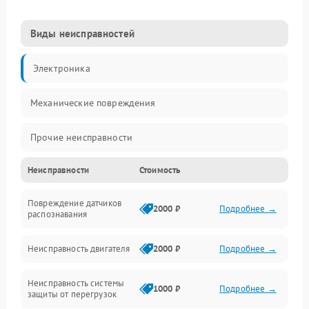
Виды неисправностей
Электроника
Механические повреждения
Прочие неисправности
Неисправности
Стоимость
Включение и работа
Повреждение датчиков
Счёт банкнот
2000 ₽
Подробнее →
распознавания
Подача и приём банкнот
Неисправность двигателя
2000 ₽
Подробнее →
Датчики и распознавание
Неисправность системы
1000 ₽
Подробнее →
защиты от перегрузок