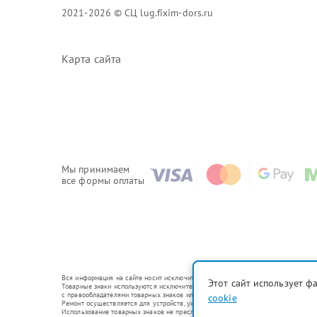
2021-2026 © СЦ lug.fixim-dors.ru
Карта сайта
Мы принимаем
все формы оплаты
Вся информация на сайте носит исключительно справочный характер.
Этот сайт использует ф
Товарные знаки используются исключительно для описания устройств, в отношени
с правообладателями товарных знаков или их официальными представителями.
cookie
Ремонт осуществляется для устройств, уже введенных в гражданский оборот в с
Использование товарных знаков не преследует цели индивидуализации услуг ил