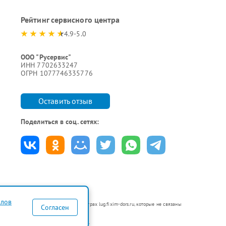
Рейтинг сервисного центра
4.9-5.0
ООО "Русервис"
ИНН 7702633247
ОГРН 1077746335776
Оставить отзыв
Поделиться в соц. сетях:
йлов
ся в неавторизованных сервисных центрах lug.fixim-dors.ru, которые не связаны
Согласен
по ремонту техники указанных брендов.